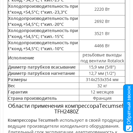
Холодопроизводительность при
2220 Вт
t°конд.+54,5°С; t°кип.-23,3°С
Холодопроизводительность при
2692 Вт
t°конд.+54,5°С; t°кип.-20°С
Холодопроизводительность при
3521 Вт
t°конд.+54,5°С; t°кип.-15°С
Холодопроизводительность при
4466 Вт
t°конд.+54,5°С; t°кип.-10°С
резьбовые выходы
Исполнение
под вентили Rotalock
Диаметр патрубков всасывание
15,9 мм (5/8")
Диаметр патрубков нагнетание
12,7 мм (1/2")
Размеры
314х253х354 мм
Вес
32 кг
Гарантия
12 месяцев
Страна производитель
Франция
Области применения компрессораTecumseh
TFH2480Z
Компрессоры Tecumseh
используют в своей продукции
ведущие производители холодильного оборудования.
Длительный срок эксплуатации, адаптированность к