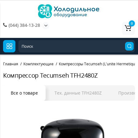
0
(044) 384-13-28
Главная
Комплектующие
Компрессоры Tecumseh (L’unite Hermetique
Компрессор Tecumseh TFH2480Z
Все о товаре
Тех. данные TFH2480Z
Произво