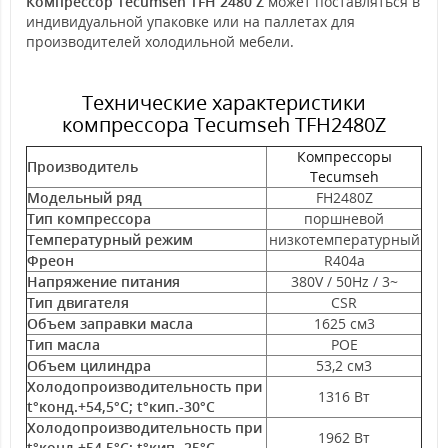
Компрессор Tecumseh TFH 2480 Z
может поставляться в
индивидуальной упаковке или на паллетах для
производителей холодильной мебели.
Технические характеристики
компрессора Tecumseh TFH2480Z
Компрессоры
Производитель
Tecumseh
Модельный ряд
FH2480Z
Тип компрессора
поршневой
Температурный режим
низкотемпературный
Фреон
R404a
Напряжение питания
380V / 50Hz / 3~
Тип двигателя
CSR
Объем заправки масла
1625 см3
Тип масла
POE
Объем цилиндра
53,2 см3
Холодопроизводительность при
1316 Вт
t°конд.+54,5°С; t°кип.-30°С
Холодопроизводительность при
1962 Вт
t°конд.+54,5°С; t°кип.-25°С