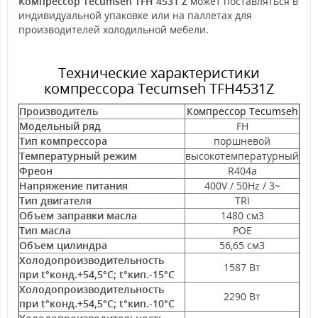
Компрессор Tecumseh TFH 4531 Z
может поставляться в
индивидуальной упаковке или на паллетах для
производителей холодильной мебели.
Технические характеристики
компрессора Tecumseh TFH4531Z
Производитель
Компрессор Tecumseh
Модельный ряд
FH
Тип компрессора
поршневой
Температурный режим
высокотемпературный
Фреон
R404a
Напряжение питания
400V / 50Hz / 3~
Тип двигателя
TRI
Объем заправки масла
1480 см3
Тип масла
POE
Объем цилиндра
56,65 см3
Холодопроизводительность
1587 Вт
при t°конд.+54,5°С; t°кип.-15°С
Холодопроизводительность
2290 Вт
при t°конд.+54,5°С; t°кип.-10°С