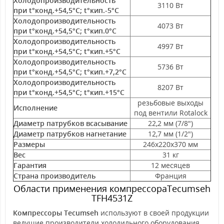
Холодопроизводительность
3110 Вт
при t°конд.+54,5°С; t°кип.-5°С
Холодопроизводительность
4073 Вт
при t°конд.+54,5°С; t°кип.0°С
Холодопроизводительность
4997 Вт
при t°конд.+54,5°С; t°кип.+5°С
Холодопроизводительность
5736 Вт
при t°конд.+54,5°С; t°кип.+7,2°С
Холодопроизводительность
8207 Вт
при t°конд.+54,5°С; t°кип.+15°С
резьбовые выходы
Исполнение
под вентили Rotalock
Диаметр патрубков всасывание
22,2 мм (7/8")
Диаметр патрубков нагнетание
12,7 мм (1/2")
Размеры
246х220х370 мм
Вес
31 кг
Гарантия
12 месяцев
Страна производитель
Франция
Области применения компрессораTecumseh
TFH4531Z
Компрессоры Tecumseh
используют в своей продукции
ведущие производители холодильного оборудования.