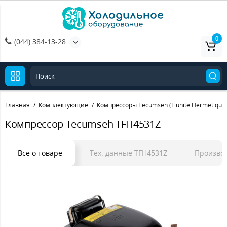
0
(044) 384-13-28
Главная
Комплектующие
Компрессоры Tecumseh (L’unite Hermetique
Компрессор Tecumseh TFH4531Z
Все о товаре
Тех. данные TFH4531Z
Произво