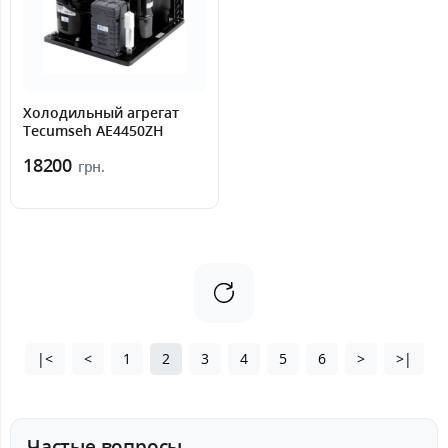
Холодильный агрегат
Tecumseh AE4450ZH
18200
грн.
|<
<
1
2
3
4
5
6
>
>|
Частые вопросы