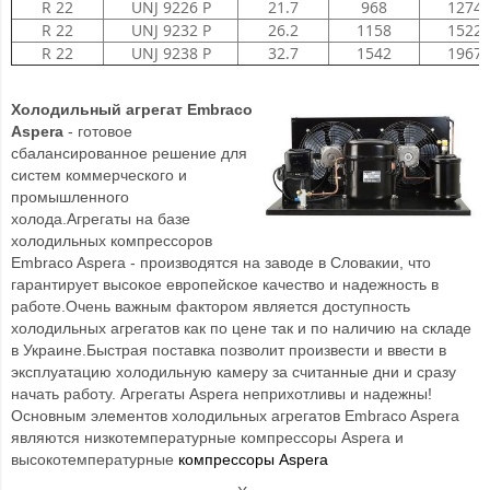
R 22
UNJ 9226 P
21.7
968
1274
R 22
UNJ 9232 P
26.2
1158
1522
R 22
UNJ 9238 P
32.7
1542
1967
Холодильный агрегат Embraco
Aspera
- готовое
сбалансированное решение для
систем коммерческого и
промышленного
холода.Агрегаты на базе
холодильных компрессоров
Embraco Aspera - производятся на заводе в Словакии, что
гарантирует высокое европейское качество и надежность в
работе.Очень важным фактором является доступность
холодильных агрегатов как по цене так и по наличию на складе
в Украине.Быстрая поставка позволит произвести и ввести в
эксплуатацию холодильную камеру за считанные дни и сразу
начать работу. Агрегаты Aspera неприхотливы и надежны!
Основным элементов холодильных агрегатов Embraco Aspera
являются низкотемпературные компрессоры Aspera и
высокотемпературные
компрессоры Aspera