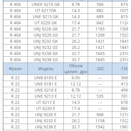
R 404
UNEK 6210 GK
8.78
566
674
R 404
UT 6217GK
14.3
882
1075
R 404
UNE 9213 GK
14.3
689
815
R 404
UT 6220 GK
17.4
842
1124
R 404
UNJ 9226 GK
21.7
1165
1508
R 404
UNJ 9226 GS
21.7
1206
1523
R 404
UNJ 9232 GK
26.2
1421
1841
R 404
UNJ 9232 GS
26.2
1421
1841
R 404
UNJ 9238 GK
32.7
1845
2374
R 404
UNJ 9238 GS
32.7
1845
2374
Объем
Фреон
Модель
-20С
-15С
цилин- дра
R 22
UNB 6165 E
6.05
---
368
R 22
UNE 6181 E
12.12
---
413
R 22
UNE 6210 E
8.78
---
499
R 22
UNE 9213 E
12.12
535
701
R 22
UT 6217 E
14.5
---
678
R 22
UT 6220 E
17.4
---
886
R 22
UNJ 9226 E
21.7
968
1274
R 22
UNJ 9232 E
26.2
1158
1522
R 22
UNJ 9238 E
32.7
1542
1967