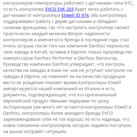
контроллеров температуры работают с датчиками типа NTC,
то есть контроллер
EVCO EVK 203
будет легко работать с
датчиками от контроллера
Eliwell ID 974
, оба контроллера
поддерживают работу с двумя датчиками и обладают
схожими функциями, так что настроить контроллер сможет
практически каждый механик.Вопрос надежности
контроллеров и именитости бренда в последние годы стал
очень острым, после того как компания Danfoss перенесла
свои заводы в Китай, оставив в Европе только производство
компрессоров Danfoss Performer и Danfoss Maneurop.
Руководство компании Danfoss утверждает, что контроль
качества на заводах в Азии ни чем не уступает контролю на
заводах в Европе, но повлияет ли на качество продукции
место ее рождения покажет время.Контроллеры Eliwell
импортируются нашей компанией из Италии и есть
документы, подтверждающие, что это оригинальный
европейский продукт.Явными лидерами по сроку
эксплуатации уже много лет остаются контроллеры Eliwell и
Danfoss, контроллеры более молодого бренда EVCO
зарекомендовали себя не так хорошо, но есть надежда, что
новое поколение контроллеров, которое недавно поступило
на рынок исправят ситуацию.