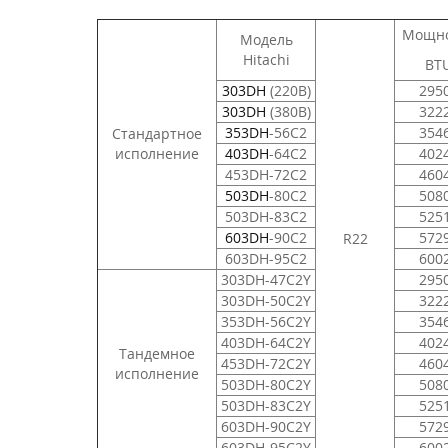
Мощно
Модель
Hitachi
BT
303DH
(220В)
295
303DH
(380В)
322
353DH
-56C2
354
Стандартное
исполнение
403DH
-64C2
402
453DH-72C2
460
503DH
-80C2
508
503DH-83C2
525
603DH
-90C2
572
R22
603DH-95C2
600
303DH-47C2Y
295
303DH-50C2Y
322
353DH-56C2Y
354
403DH-64C2Y
402
Тандемное
453DH-72C2Y
460
исполнение
503DH-80C2Y
508
503DH-83C2Y
525
603DH-90C2Y
572
603DH-95C2Y
600