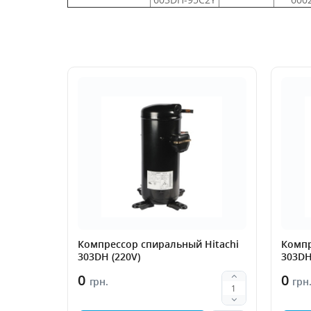
Компрессор спиральный Hitachi
Компр
303DH (220V)
303DH
0
0
грн.
грн