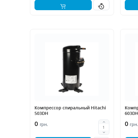
Компрессор спиральный Hitachi
Компр
503DH
603D
0
0
грн.
грн