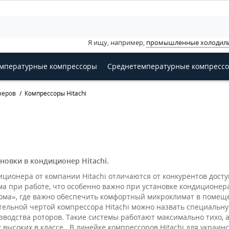
Я ищу, например,
промышленные холодил
мпературные компрессоры
Среднетемпературные компресс
неров
Компрессоры Hitachi
овки в кондиционер Hitachi.
ционера от компании Hitachi отличаются от конкурентов дост
а при работе, что особенно важно при установке кондиционер
ома», где важно обеспечить комфортный микроклимат в помещ
тельной чертой компрессора Hitachi можно назвать специальн
водства роторов. Такие системы работают максимально тихо, а
 высоких в классе. В линейке компрессоров Hitachi для украин