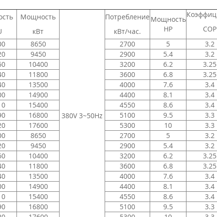
Коэффиц
сть
Мощность
Потребление
Мощность
HP
COP
U
кВт
кВт/час.
00
8650
2700
5
3.2
20
9450
2900
5.4
3.2
60
10400
3200
6.2
3.25
40
11800
3600
6.8
3.25
40
13500
4000
7.6
3.4
00
14900
4400
8.1
3.4
10
15400
4550
8.6
3.4
90
16800
5100
9.5
3.3
380V 3~50Hz
20
17600
5300
10
3.3
00
8650
2700
5
3.2
20
9450
2900
5.4
3.2
60
10400
3200
6.2
3.25
40
11800
3600
6.8
3.25
40
13500
4000
7.6
3.4
00
14900
4400
8.1
3.4
10
15400
4550
8.6
3.4
90
16800
5100
9.5
3.3
20
17600
5300
10
3.3