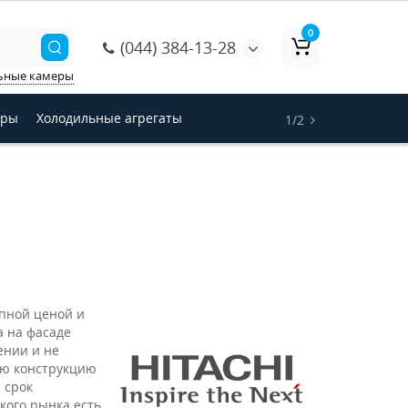
0
(044) 384-13-28
ьные камеры
оры
Холодильные агрегаты
1/2
упной ценой и
а на фасаде
ении и не
ую конструкцию
 срок
ского рынка есть