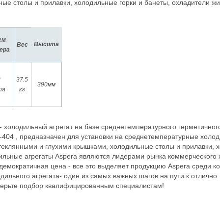
ые столы и прилавки, холодильные горки и банеты, охладители жи
ем
Высота
Вес
ера
3
37.5
390мм
ра
кг
- холодильный агрегат на базе среднетемпературного герметичног
R-404 , предназначен для установки на среднетемпературные холо
теклянными и глухими крышками, холодильные столы и прилавки, 
дильные агрегаты Aspera являются лидерами рынка коммерческого 
демократичная цена - все это выделяет продукцию Aspera среди ко
ильного агрегата- один из самых важных шагов на пути к отлично
ерьте подбор квалифицированным специалистам!