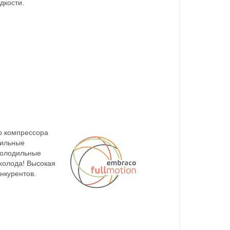
дкости.
о компрессора
дильные
холодильные
холода! Высокая
нкурентов.