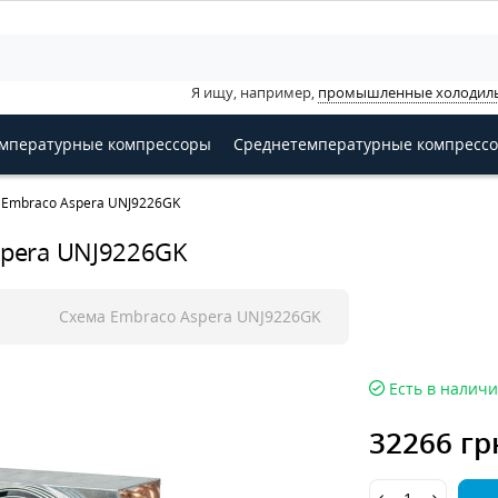
Я ищу, например,
промышленные холодил
мпературные компрессоры
Среднетемпературные компресс
 Embraco Aspera UNJ9226GK
spera UNJ9226GK
Схема Embraco Aspera UNJ9226GK
Есть в налич
32266 гр