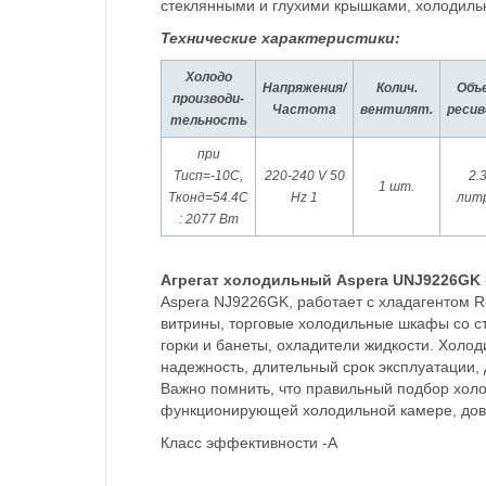
стеклянными и глухими крышками, холодильн
Технические характеристики:
Холодо
Напряжения/
Колич.
Объ
производи-
Частота
вентилят.
ресив
тельность
при
Тисп=-10С,
220-240 V 50
2.
1 шт.
Tконд=54.4С
Hz 1
лит
: 2077 Вт
Агрегат холодильный Aspera
UNJ9226
GK
Aspera
NJ9226
GK, работает с хладагентом 
витрины, торговые холодильные шкафы со с
горки и банеты, охладители жидкости. Холо
надежность, длительный срок эксплуатации, 
Важно помнить, что правильный подбор холод
функционирующей холодильной камере, дов
Класс эффективности -А