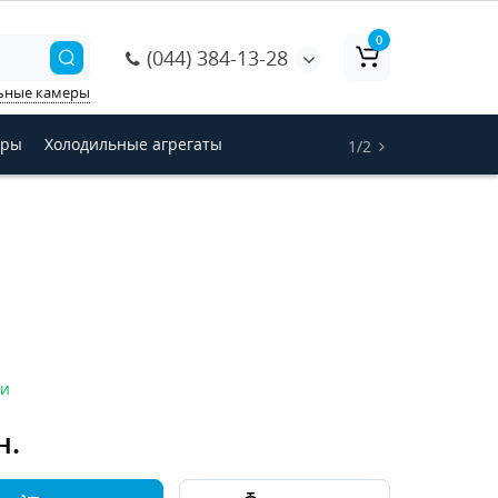
0
(044) 384-13-28
ьные камеры
оры
Холодильные агрегаты
1/2
ии
н.