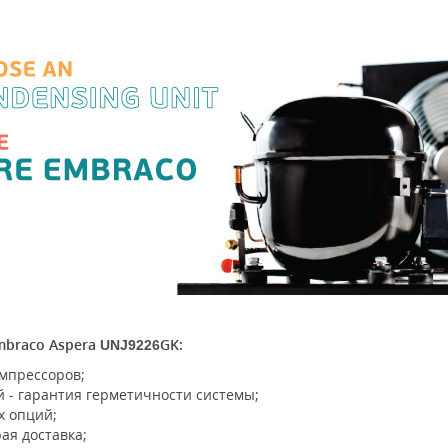
mbraco Aspera
GK:
UNJ9226
мпрессоров;
 - гарантия герметичности системы;
х опций;
ая доставка;