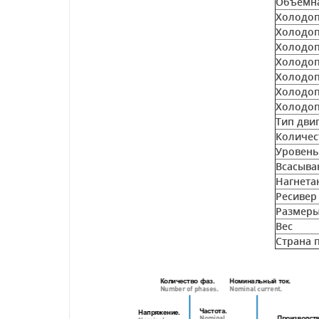
Объёмна
Холодоп
Холодоп
Холодоп
Холодоп
Холодоп
Холодоп
Холодоп
Тип дви
Количес
Уровень
Всасыва
Нагнета
Ресивер
Размер
Вес
Страна 