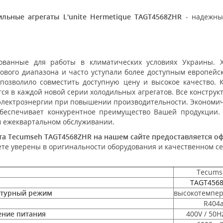
льные агрегаты L'unite Hermetique TAGT4568ZHR
- надежны
ванные для работы в климатических условиях Украины. Хо
ового диапазона и часто уступали более доступным европейск
позволило совместить доступную цену и высокое качество. 
ся в каждой новой серии холодильных агрегатов. Все констр
электроэнергии при повышении производительности. Экономич
обеспечивает конкурентное преимущество Вашей продукции. 
 ежеквартальном обслуживании.
та Tecumseh TAGT4568ZHR на нашем сайте предоставляется о
дете уверены в оригинальности оборудования и качественном с
Tecums
TAGT456
атурный режим
высокотемпе
R404
ние питания
400V / 50Hz