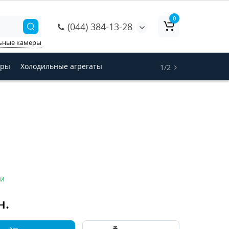
0
(044) 384-13-28
ьные камеры
оры
Холодильные агрегаты
1/2
ии
н.