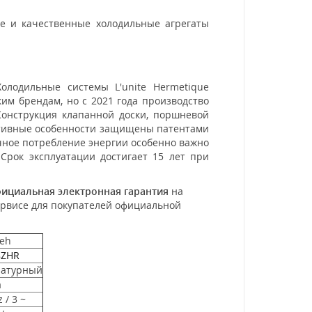
е и качественные холодильные агрегаты
лодильные системы L'unite Hermetique
им брендам, но с 2021 года производство
Конструкция клапанной доски, поршневой
уктивные особенности защищены патентами
ное потребление энергии особенно важно
Срок эксплуатации достигает 15 лет при
фициальная электронная гарантия
на
ервисе для покупателей официальной
eh
8ZHR
ратурный
a
 / 3 ~