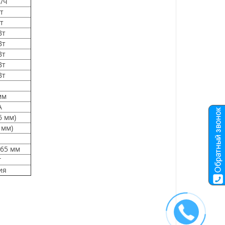
/ч
т
т
Вт
Вт
Вт
Вт
Вт
мм
А
,6 мм)
9 мм)
565 мм
г
ия