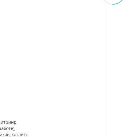
итрин);
аботе);
ов, котлет);