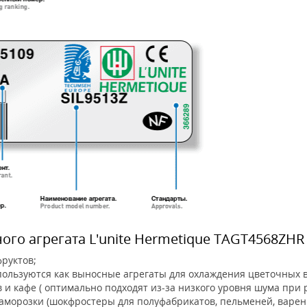
го агрегата L'unite Hermetique TAGT4568ZHR
руктов;
пользуются как выносные агрегаты для охлаждения цветочных в
и кафе ( оптимально подходят из-за низкого уровня шума при р
морозки (шокфростеры для полуфабрикатов, пельменей, вареник