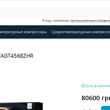
Я ищу, например,
промышленные холодил
мпературные компрессоры
Среднетемпературные компресс
 TAGT4568ZHR
Есть в налич
80600 гр