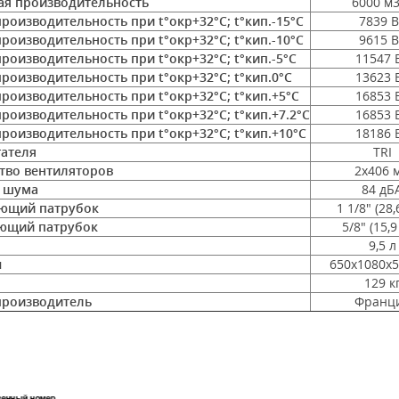
я производительность
6000 м3
роизводительность при t°окр+32°С; t°кип.-15°С
7839 В
роизводительность при t°окр+32°С; t°кип.-10°С
9615 В
роизводительность при t°окр+32°С; t°кип.-5°С
11547 
роизводительность при t°окр+32°С; t°кип.0°С
13623 
роизводительность при t°окр+32°С; t°кип.+5°С
16853 
роизводительность при t°окр+32°С; t°кип.+7.2°С
16853 
роизводительность при t°окр+32°С; t°кип.+10°С
18186 
гателя
TRI
тво вентиляторов
2х406 
 шума
84 дБ
ющий патрубок
1 1/8" (28
ющий патрубок
5/8" (15,
9,5 л
ы
650х1080х
129 к
производитель
Франц