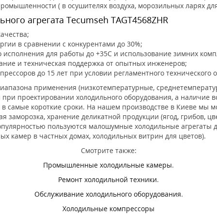
ромышленности ( в осушителях воздуха, морозильных ларях дл
ьного агрегата Tecumseh TAGT4568ZHR
ачества;
гии в сравнении с конкурентами до 30%;
 исполнения для работы до +35С и использование зимних компл
ние и техническая поддержка от опытных инженеров;
рессоров до 15 лет при условии регламентного технического 
диапазона применения (низкотемпературные, среднетемперату
при проектировании холодильного оборудования, а наличие вс
 в самые короткие сроки. На нашем производстве в Киеве мы м
я заморозка, хранение деликатной продукции (ягод, грибов, ц
опулярностью пользуются малошумные холодильные агрегаты д
ных камер в частных домах, холодильных витрин для цветов).
Смотрите также:
Промышленные холодильные камеры
.
Ремонт холодильной техники
.
Обслуживание холодильного оборудования
.
Холодильные компрессоры