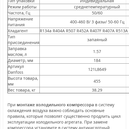
Тип упаковки
Индивидуальная
Режим работы
среднетемпературный
Частота, Гц
50/60
Напряжение
400-460 В/ 3 фазы/ 50-60 Гц
питания
Хладагент
R134a R404A R507 R452A R407F R407A R513A
Тип
запаяный
присоединения
Заправка
1.57
маслом, л
Диаметр, мм
184
Артикул
121L8649
Danfoss
Высота товара,
455
мм
Вес товара, кг
38.29
При
монтаже холодильного компрессора
в систему
охлаждения воздуха важно соблюдать основные
правила, которые позволят существенно продлить цикл
эксплуатации холодильного агрегата. При замене
компрессора установите в систему антикислотный