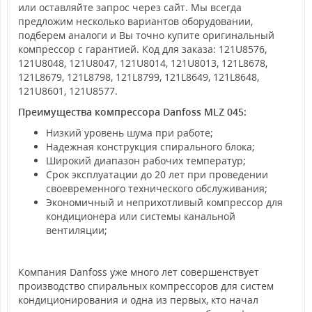
или оставляйте запрос через сайт. Мы всегда
предложим несколько вариантов оборудовании,
подберем аналоги и Вы точно купите оригинальный
компрессор с гарантией. Код для заказа: 121U8576,
121U8048, 121U8047, 121U8014, 121U8013, 121L8678,
121L8679, 121L8798, 121L8799, 121L8649, 121L8648,
121U8601, 121U8577.
Преимущества компрессора Danfoss MLZ 045:
Низкий уровень шума при работе;
Надежная конструкция спирального блока;
Широкий диапазон рабочих температур;
Срок эксплуатации до 20 лет при проведении
своевременного технического обслуживания;
Экономичный и неприхотливый компрессор для
кондиционера или системы канальной
вентиляции;
Компания Danfoss уже много лет совершенствует
производство спиральных компрессоров для систем
кондиционирования и одна из первых, кто начал