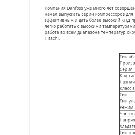
Компания Danfoss уже много лет совершен
начал выпускать серии компрессоров для 
эффективным и дать более высокий КПД п
легко работать с высокими температурами
работа во всем диапазоне температур окр
Hitachi.
Тип об
Произв
Серия
Код ти
Назнач
Класс 
Тип
Тип уп
Режим 
Частота
Напряж
Хладаг
Тип пр