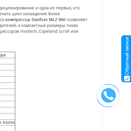
диционирования и одна из первых, кто
елать цикл охлаждения более
уса
компрессор Danfoss MLZ 066
позволяет
дителей, а компактные размеры тихая
ссоров Invotech, Copeland Scroll или
ера
A R449A