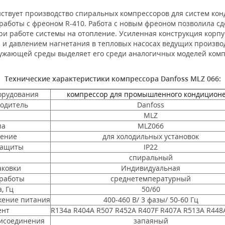
ствует производство спиральных компрессоров для систем кон
работы с фреоном R-410. Работа с новым фреоном позволила сд
ри работе системы на отопление. Усиленная конструкция корп
 и давлением нагнетания в тепловых насосах ведущих произво
ужающей среды выделяет его среди аналогичных моделей компре
Технические характеристики компрессора Danfoss MLZ 066:
орудования
компрессор для промышленного кондицион
одитель
Danfoss
MLZ
па
MLZ066
ение
для холодильных установок
защиты
IP22
спиральный
аковки
Индивидуальная
работы
среднетемпературный
, Гц
50/60
ение питания
400-460 В/ 3 фазы/ 50-60 Гц
ент
R134a R404A R507 R452A R407F R407A R513A R448
исоединения
запаяный