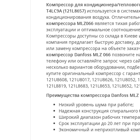
Компрессор для кондиционера/теплового
T4LC9A (121L8657)
используется в система
кондиционирования воздуха. Отличитель
компрессора MLZ066
является тихая рабо
эксплуатации и оптимальное соотношение
Компрессоры доступны со склада в Киеве и
компания предлагает быструю доставку, д
или замену компрессора на объекте заказ
компрессор Danfoss MLZ 066
позвоните н
телефону или оставляйте запрос через са
несколько вариантов оборудовании, подбе
купите оригинальный компрессор с гаранти
121U8608, 121U8017, 121U8626, 121U8052, 1
121L8819, 121L8683, 121L8653, 121L8652, 1
Преимущества компрессора Danfoss MLZ 
Низкий уровень шума при работе;
Надежная конструкция спирального 
Широкий диапазон рабочих темпера
Срок эксплуатации до 20 лет при пр
Экономичный и неприхотливый комп