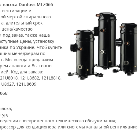
 насоса Danfoss MLZ066
х вентиляции и
ной чертой спирального
та, длительный срок
 цена/качество.
 под заказ, также наша
оступные цены, установку
чика по Украине. Чтоб купить
ашим менеджерам по
йт. Мы всегда предложим
рем аналоги и Вы точно
ей. Код для заказа:
21U8018, 121L8682, 121L8818,
21U8627, 121U8609.
066:
блока;
тур;
оведении своевременного технического обслуживания;
рессор для кондиционера или системы канальной вентиляции;