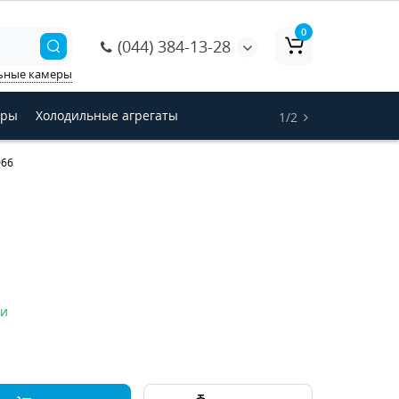
0
(044) 384-13-28
ьные камеры
оры
Холодильные агрегаты
1/2
066
ии