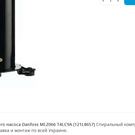
о насоса Danfoss MLZ066 T4LC9A (121L8657)
Спиральный комп
тавка и монтаж по всей Украине.