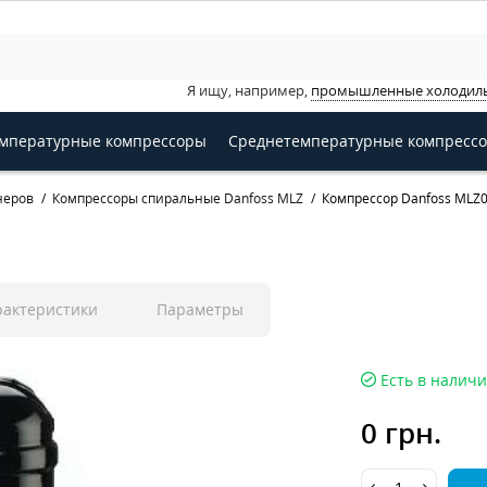
Я ищу, например,
промышленные холодил
мпературные компрессоры
Среднетемпературные компресс
неров
Компрессоры спиральные Danfoss MLZ
Компрессор Danfoss MLZ
рактеристики
Параметры
Есть в налич
0 грн.