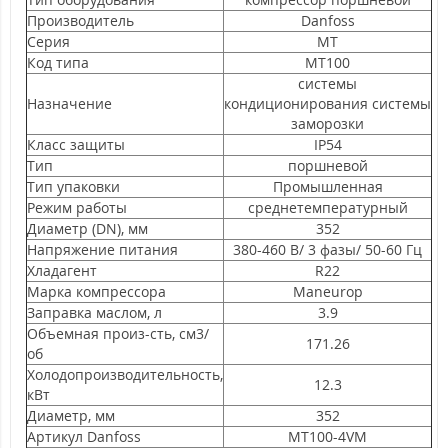
Производитель
Danfoss
Серия
MT
Код типа
MT100
системы
Назначение
кондиционирования системы
заморозки
Класс защиты
IP54
Тип
поршневой
Тип упаковки
Промышленная
Режим работы
среднетемпературный
Диаметр (DN), мм
352
Напряжение питания
380-460 В/ 3 фазы/ 50-60 Гц
Хладагент
R22
Марка компрессора
Maneurop
Заправка маслом, л
3.9
Объемная произ-сть, см3/
171.26
об
Холодопроизводительность,
12.3
кВт
Диаметр, мм
352
Артикул Danfoss
MT100-4VM