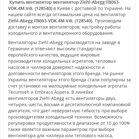
Купить вентилятор вентилятор Ziehl-Abegg FB063-
VDK.4M.V4L (128540)
в Киеве с доставкой по Украине. На
нашем сайте всегда оптимальная цена на вентилятор
Ziehl-Abegg FB063-VDK.4M.V4L (128540)
. Производим
доставку и монтаж вентиляторов, настройку работы
холодильного и вентиляционного оборудования.
Вентиляторы Ziehl-Abegg производятся на заводе в
Германии и отвечают высоким стандартам
европейского качества, ведущие мировые
производители холодильных агрегатов, тепловых
насосов и чиллеров доверяют надежности и
долговечности вентиляторов этого бренда. На рынке
Украины вентиляторы этого бренда стали популярны за
счет установки на малошумные холодильные агрегаты
Tecumseh и Embraco Aspera. В линейке
вентиялторов Ziehl-Abegg есть вентиляторы двух,
четырех, шести, восьми и десятиполюсной компановкой
двигателя, что дает невероятную гибкость при выборе
производителям холодильной техники. Возможность
регулировки продуктивности в диапазоне от 10 до 100%
также является важным параметром при выборе
вентилятора для чиллера или теплового насоса,