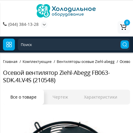
0
(044) 384-13-28
Главная
Комплектующие
Вентиляторы осевые Ziehl-abegg
Осевой 
Осевой вентилятор Ziehl-Abegg FB063-
SDK.4I.V4S (210548)
Все о товаре
Чертеж
Характеристики