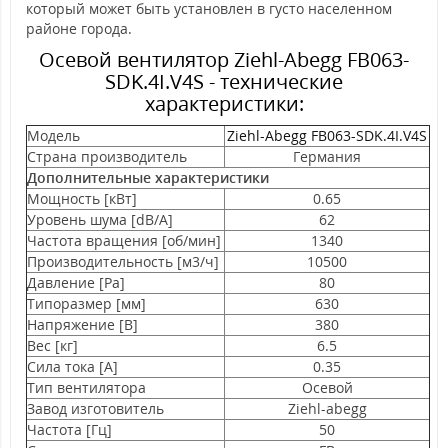
который может быть установлен в густо населенном
районе города.
Осевой вентилятор Ziehl-Abegg FB063-
SDK.4I.V4S - технические
характеристики:
Модель
Ziehl-Abegg FB063-SDK.4I.V4S
Страна производитель
Германия
Дополнительные характеристики
Мощность [кВт]
0.65
Уровень шума [dB/A]
62
Частота вращения [об/мин]
1340
Производительность [м3/ч]
10500
Давление [Pa]
80
Типоразмер [мм]
630
Напряжение [В]
380
Вес [кг]
6.5
Сила тока [A]
0.35
Тип вентилятора
Осевой
Завод изготовитель
Ziehl-abegg
Частота [Гц]
50