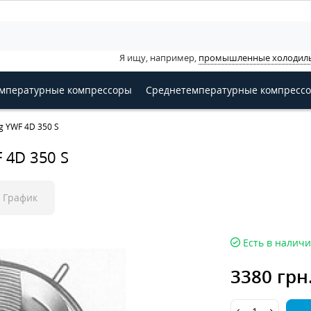
Я ищу, например,
промышленные холодил
мпературные компрессоры
Среднетемпературные компресс
 YWF 4D 350 S
 4D 350 S
График
Есть в налич
3380 грн