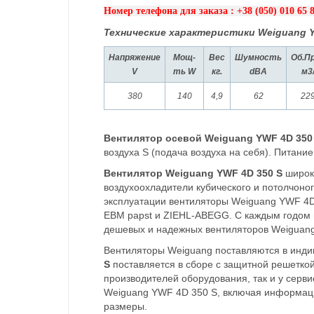
Номер телефона для заказа : +38 (050) 010 65 
Технические характеристики Weiguang Y
Напряжение
Мощ-
Вес
Шумность
Об.П
V
ть W
кг.
dBA
м3
380
140
4,9
62
22
Вентилятор осевой Weiguang YWF 4D 350
воздуха S (подача воздуха на себя). Питани
Вентилятор Weiguang YWF 4D 350 S
широко
воздухоохладители кубического и потолчоног
эксплуатации вентиляторы Weiguang YWF 4D 
EBM papst и ZIEHL-ABEGG. С каждым годом 
дешевых и надежных вентиляторов Weiguang
Вентиляторы Weiguang поставляются в инди
S
поставляется в сборе с защитной решеткой 
производителей оборудования, так и у сер
Weiguang YWF 4D 350 S, включая информацию
размеры.