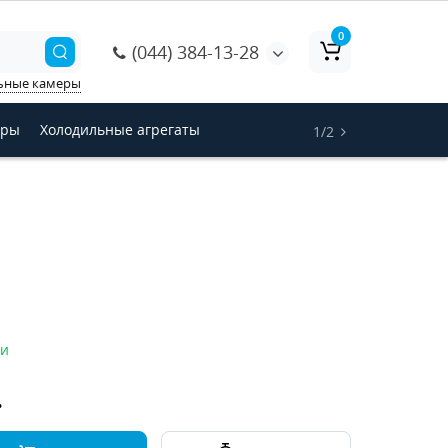
0
(044) 384-13-28
ьные камеры
оры
Холодильные агрегаты
1/2
ии
.