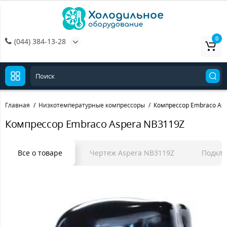
0
(044) 384-13-28
Главная
Низкотемпературные компрессоры
Компрессор Embraco As
Компрессор Embraco Aspera NB3119Z
Все о товаре
Чертеж Aspera NB3119Z
Подклю