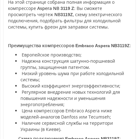
На этой странице собрана полная информация о
компрессоре
Aspera NB
: Вы сможете
3119 Z
просмотреть чертеж
NB
, схему электрического
3119Z
подключения, подобрать фильтры для холодильной
системы, купить фреон для заправки системы.
Преимущества компрессоров
:
Embraco Aspera NB
3119Z
Европейское производство;
Надежна конструкция шатунно-поршневой
группы, защищенная патентом.
Низкий уровень шума при работе холодильной
системы;
Высокий коэффициент энергоэффективности;
Регулярное внедрение новых технологий для
повышения надежности и уменьшения
энергопотребления;
Цена компрессоров Embraco Aspera ниже
моделей-аналогов Danfoss или Tecumseh;
Наличие сервисной службы на территори
Украины (в Киеве).
Схема подключения
:
Embraco Aspera NB
3119Z