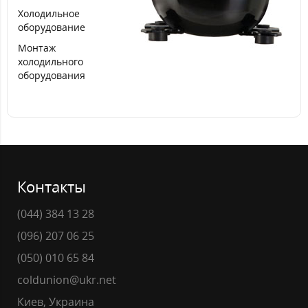
Холодильное
оборудование
Монтаж
холодильного
оборудования
Контакты
(044) 384 13 28
(096) 207 06 25
(050) 010 65 84
coldunion@ukr.net
Киев, Украина