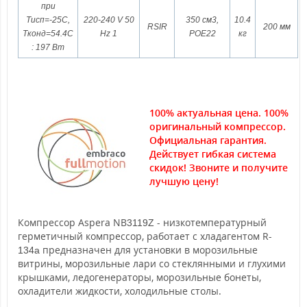
при
Тисп=-25С,
220-240 V 50
350 см3,
10.4
RSIR
200 мм
Tконд=54.4С
Hz 1
POE22
кг
: 197 Вт
100% актуальная цена. 100%
оригинальный компрессор.
Официальная гарантия.
Действует гибкая система
скидок! Звоните и получите
лучшую цену!
Компрессор Aspera NB
- низкотемпературный
3119Z
герметичный компрессор, работает с хладагентом R-
предназначен для установки в морозильные
134a
витрины, морозильные лари со стеклянными и глухими
крышками, ледогенераторы, морозильные бонеты,
охладители жидкости, холодильные столы.