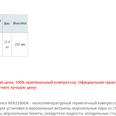
й
Высота
Вес
11.6
206 мм
кг
ая цена. 100% оригинальный компрессор. Официальная гаранти
учите лучшую цену!
pera NEK
- низкотемпературный герметичный компрессор
2150
GK
для установки в морозильные витрины, морозильные лари со с
, морозильные бонеты, охладители жидкости, холодильные сто