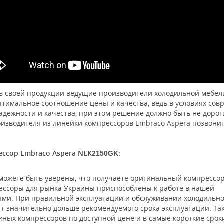
 своей продукции ведущие производители холодильной мебели
тимальное соотношение цены и качества, ведь в условиях сов
адежности и качества, при этом решение должно быть не доро
оизводителя из линейки компрессоров Embraco Aspera позвон
ссор Embraco Aspera NEK
:
2150
GK
можете быть уверены, что получаете оригинальный компрессор
ессоры для рынка Украины приспособлены к работе в нашей
ями. При правильной эксплуатации и обслуживании холодильно
т значительно дольше рекомендуемого срока эксплуатации. Та
жных компрессоров по доступной цене и в самые короткие срок