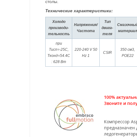
столы.
Технические характеристики:
Холодо
Тип
Напряжения/
Смазочны
производи-
двига-
Частота
материал
тельность
теля
при
Тисп=-25С,
220-240 V 50
350 см3,
CSIR
Tконд=54.4С
Hz 1
POE22
: 628 Вт
100% актуальн
Звоните и пол
Компрессор As
предназначен 
ледогенераторы