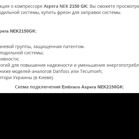
ация о компрессоре
Aspera NEK
:
Вы сможете просмотрет
2150
GK
дильной системы, купить фреон для заправки системы.
:
pera NEK
2150
GK
невой группы, защищенная патентом.
лодильной системы;
ивности;
логий для повышения надежности и уменьшения энергопотребл
ниже моделей-аналогов Danfoss или Tecumseh;
тори Украины (в Киеве).
Схема подключения
:
Embraco Aspera NEK
2150
GK