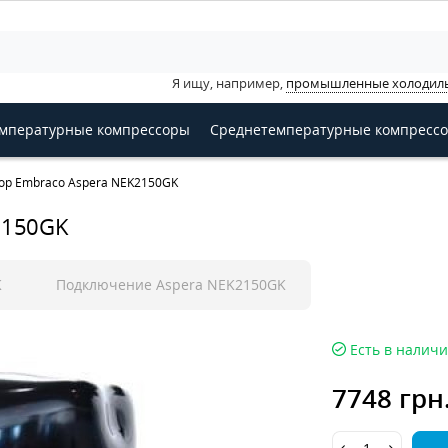
Я ищу, например,
промышленные холодил
мпературные компрессоры
Среднетемпературные компресс
ор Embraco Aspera NEK2150GK
2150GK
K
Подключение Aspera NEK2150GK
Есть в налич
7748 грн