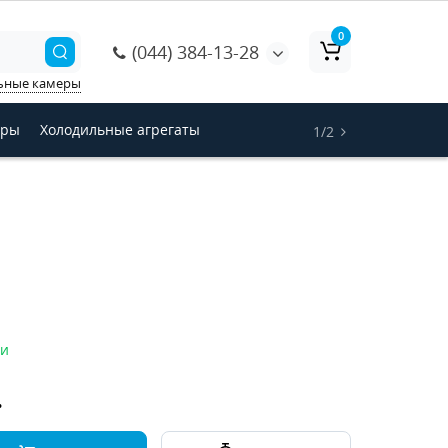
0
(044) 384-13-28
ьные камеры
оры
Холодильные агрегаты
1/2
ии
.