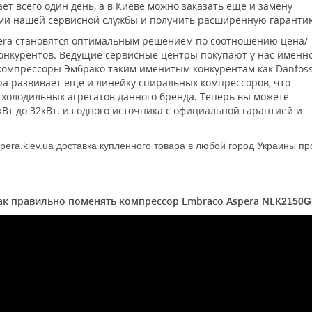
т всего один день, а в Киеве можно заказать еще и замену
ами нашей сервисной службы и получить расширенную гаранти
era становятся оптимальным решением по соотношению цена/
конкурентов. Ведущие сервисные центры покупают у нас именн
компрессоры Эмбрако таким именитым конкурентам как Danfoss
ра развивает еще и линейку спиральных компрессоров, что
холодильных агрегатов данного бренда. Теперь вы можете
Вт до 32кВт. из одного источника с официальной гарантией и
pera.kiev.ua доставка купленного товара в любой город Украины п
ак правильно поменять компрессор Embraco Aspera NEK
2150
G