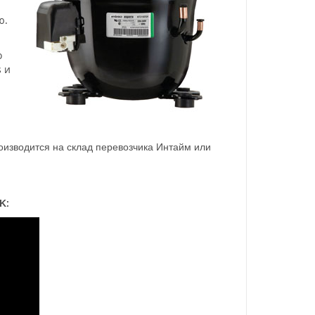
ю.
о
 и
роизводится на склад перевозчика Интайм или
:
K