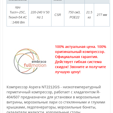
при
Тисп=-25С,
220-240 V 50
750 см3,
21.5
CSR
277 мм
Tконд=54.4С
Hz 1
POE22
кг
: 1486 Вт
100% актуальная цена. 100%
оригинальный компрессор.
Официальная гарантия.
Действует гибкая система
скидок! Звоните и получите
лучшую цену!
Компрессор Aspera
- низкотемпературный
NT2212GS
герметичный компрессор, работает с хладагентом
R-
предназначен для установки в морозильные
404/507
витрины, морозильные лари со стеклянными и глухими
крышками, ледогенераторы, морозильные бонеты,
охладители жидкости, холодильные столы.