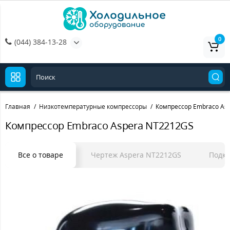
0
(044) 384-13-28
Главная
Низкотемпературные компрессоры
Компрессор Embraco As
Компрессор Embraco Aspera NT2212GS
Все о товаре
Чертеж Aspera NT2212GS
Подкл