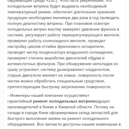
окружающей среды +25С). Чтоб быть уверенными, что
холодильная витрина будет выдавать необходимый
температурный режим, обеспечит длительное хранение
продукции необходимо минимум два раза в год проводить
полную диагностику витрины. При плановом осмотре
холодильных витрин мастер замеряет давление фреона в
системе, регулирует работу терморегулирующего вентиля,
проверяет работу соленоидного вентиля, проводит
настройку циклов оттайки фреонового испарителя,
проводит чистку конденсатора воздушного охлаждения,
проверяет степень выработки двигателей обдува и
антикислотных фильтров. При обнаружении неполадок их
сразу устраняют, систему дозаправляют хладагентом,
старые двигатели меняют на новые, поверхность после
чистки можно обработать специальным средством,
препятствующим быстрому загрязнению поверхности.
- Инженеры нашей компании осуществяют
гарантийный
ремонт холодильных витрин
ведущих
производителей в Киеве и Киевской области. Потому на
складе в городе Киев сформировани склад запчастей для
быстрого выполения заявок на ремонт холодильного
оборудования. Все запчасти доступны нашим инженерам в