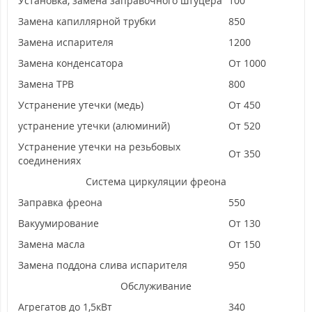
Установка, замена заправочного штуцера
100
Замена капиллярной трубки
850
Замена испарителя
1200
Замена конденсатора
От 1000
Замена ТРВ
800
Устранение утечки (медь)
От 450
устранение утечки (алюминий)
От 520
Устранение утечки на резьбовых
От 350
соединениях
Система циркуляции фреона
Заправка фреона
550
Вакуумирование
От 130
Замена масла
От 150
Замена поддона слива испарителя
950
Обслуживание
Агрегатов до 1,5кВт
340