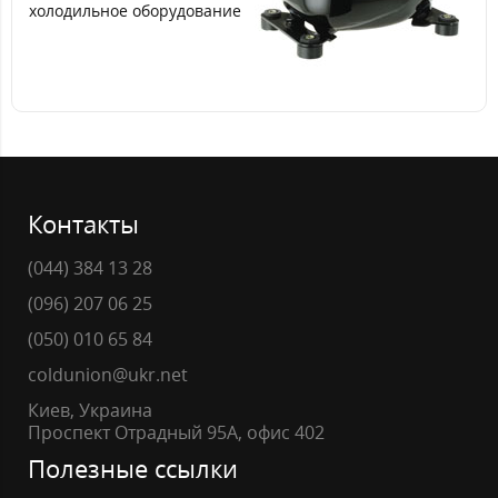
холодильное оборудование
Контакты
(044) 384 13 28
(096) 207 06 25
(050) 010 65 84
coldunion@ukr.net
Киев, Украина
Проспект Отрадный 95А, офис 402
Полезные ссылки