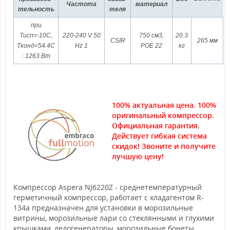
Частота
материал
тельность
теля
при
Тисп=-10С,
220-240 V 50
750 см3,
20.3
CSIR
265 мм
Tконд=54.4С
Hz 1
POE 22
кг
: 1263 Вт
100% актуальная цена. 100%
оригинальный компрессор.
Официальная гарантия.
Действует гибкая система
скидок! Звоните и получите
лучшую цену!
Компрессор Aspera NJ6220Z - среднетемпературный
герметичный компрессор, работает с хладагентом R-
134a предназначен для установки в морозильные
витрины, морозильные лари со стеклянными и глухими
крышками, ледогенераторы, морозильные бонеты,