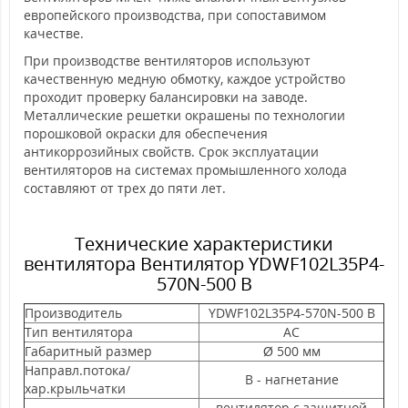
европейского производства, при сопоставимом
качестве.
При производстве вентиляторов используют
качественную медную обмотку, каждое устройство
проходит проверку балансировки на заводе.
Металлические решетки окрашены по технологии
порошковой окраски для обеспечения
антикоррозийных свойств. Срок эксплуатации
вентиляторов на системах промышленного холода
составляют от трех до пяти лет.
Технические характеристики
вентилятора Вентилятор YDWF102L35P4-
570N-500 B
Производитель
YDWF102L35P4-570N-500 B
Тип вентилятора
AC
Габаритный размер
Ø 500 мм
Направл.потока/
B - нагнетание
хар.крыльчатки
вентилятор c защитной