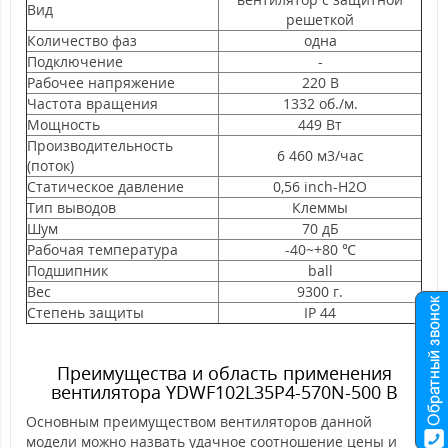
Вид
решеткой
Количество фаз
одна
Подключение
-
Рабочее напряжение
220 В
Частота вращения
1332 об./м.
Мощность
449 Вт
Производительность
6 460 м3/час
(поток)
Статическое давление
0,56 inch-H2O
Тип выводов
Клеммы
Шум
70 дБ
Рабочая температура
-40~+80 ℃
Подшипник
ball
Вес
9300 г.
Степень защиты
IP 44
Преимущества и область применения
вентилятора YDWF102L35P4-570N-500 B
Основным преимуществом вентиляторов данной
модели можно назвать удачное соотношение цены и